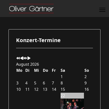
Vorheriges
Vorheriger
Nächstes
Nächstes
Jahr
Monat
Jahr
Monat
Konzert-Termine
August 2026
Mo
Di
Mi
Do
Fr
Sa
So
1
2
3
4
5
6
7
8
9
10
11
12
13
14
15
16
22