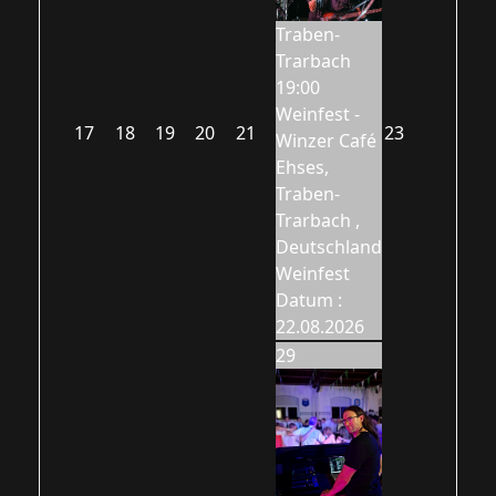
Traben-
Trarbach
19:00
Weinfest -
17
18
19
20
21
23
Winzer Café
Ehses,
Traben-
Trarbach ,
Deutschland
Weinfest
Datum :
22.08.2026
29