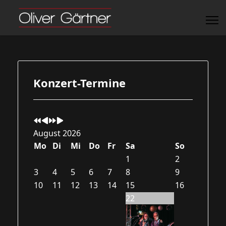
Vorheriges
Vorheriger
Nächstes
Nächstes
Jahr
Monat
Jahr
Monat
Konzert-Termine
August 2026
Mo
Di
Mi
Do
Fr
Sa
So
1
2
3
4
5
6
7
8
9
10
11
12
13
14
15
16
22