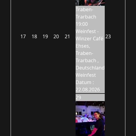
Traben-
Trarbach
19:00
Weinfest -
17
18
19
20
21
23
Winzer Café
Ehses,
Traben-
Trarbach ,
Deutschland
Weinfest
Datum :
22.08.2026
29