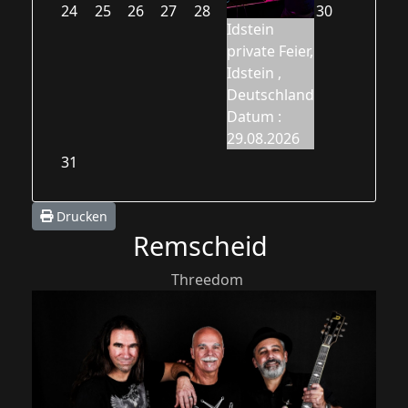
24
25
26
27
28
30
Idstein
private Feier,
Idstein ,
Deutschland
Datum :
29.08.2026
31
Drucken
Remscheid
Threedom